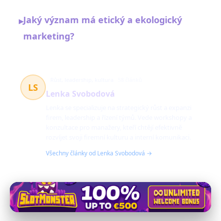
Jaký význam má etický a ekologický
▸
marketing?
Růst, leadership, kultura
58 článků
LS
Lenka Svobodová
Lenka se specializuje na strategický růst a expanzi
firem, leadership a řízení týmů. Vede workshopy a
konzultace pro manažery, kteří chtějí efektivně
rozvíjet svoji firemní kulturu a interní komunikaci.
Všechny články od Lenka Svobodová →