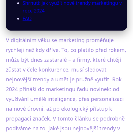
Shrnutí: jak využít nové trendy marketingu v
roce 2024
FAQ
V digitálním věku se marketing proměňuje
rychleji než kdy dříve. To, co platilo před rokem,
může být dnes zastaralé – a firmy, které chtějí
zůstat v čele konkurence, musí sledovat
nejnovější trendy a umět je pružně využít. Rok
2024 přináší do marketingu řadu novinek: od
využívání umělé inteligence, přes personalizaci
na nové úrovni, až po ekologický přístup k
propagaci značek. V tomto článku se podrobně
podíváme na to, jaké jsou nejnovější trendy v