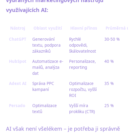
vybraných marketingových nástrojů
využívajících AI:
Nástroj
Oblast využití
Hlavní přínos
Průměrná úsp
ChatGPT
Generování
Rychlé
30-50 %
textu, podpora
odpovědi,
zákazníků
škálovatelnost
HubSpot
Automatizace e-
Personalizace,
40 %
mailů, analýza
reporting
dat
Adext AI
Správa PPC
Optimalizace
35 %
kampaní
rozpočtu, vyšší
ROI
Persado
Optimalizace
Vyšší míra
25 %
textů
prokliku (CTR)
AI však není všelékem – je potřeba ji správně