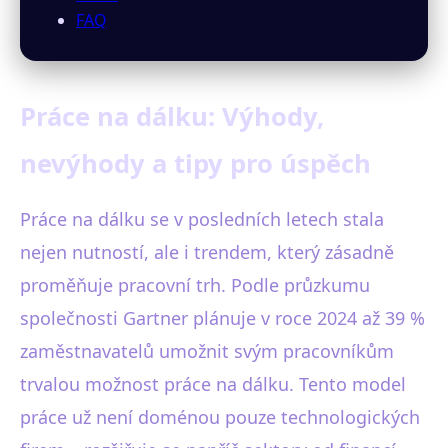
FAQ
Práce na dálku: Výhody,
nevýhody a tipy pro úspěch
Práce na dálku se v posledních letech stala
nejen nutností, ale i trendem, který zásadně
proměňuje pracovní trh. Podle průzkumu
společnosti Gartner plánuje v roce 2024 až 39 %
zaměstnavatelů umožnit svým pracovníkům
trvalou možnost práce na dálku. Tento model
práce už není doménou pouze technologických