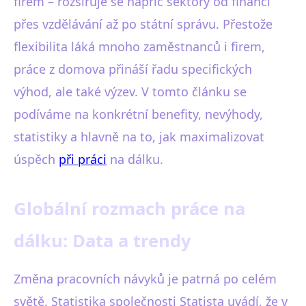
firem – rozšiřuje se napříč sektory od financí
přes vzdělávání až po státní správu. Přestože
flexibilita láká mnoho zaměstnanců i firem,
práce z domova přináší řadu specifických
výhod, ale také výzev. V tomto článku se
podíváme na konkrétní benefity, nevýhody,
statistiky a hlavně na to, jak maximalizovat
úspěch
při práci
na dálku.
Globální rozmach práce na
dálku: Data a trendy
Změna pracovních návyků je patrná po celém
světě. Statistika společnosti Statista uvádí, že v