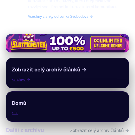
konzultace pro manažery, kteří chtějí efektivně
rozvíjet svoji firemní kulturu a interní komunikaci.
Všechny články od Lenka Svobodová →
Zobrazit celý archiv článků →
/archiv/ →
Domů
/ →
Další z archivu
Zobrazit celý archiv článků →