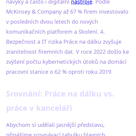
návyky a často i digitální
nástroje
. Podle
McKinsey & Company až 67 % firem investovalo
v posledních dvou letech do nových
komunikačních platforem a školení. 4.
Bezpečnost a IT rizika Práce na dálku zvyšuje
zranitelnost firemních dat. V roce 2022 došlo ke
zvýšení počtu kybernetických útoků na domácí
pracovní stanice o 62 % oproti roku 2019.
Srovnání: Práce na dálku vs.
práce v kanceláři
Abychom si udělali jasnější představu,
přinášíme srovnávací tabulku hlavních