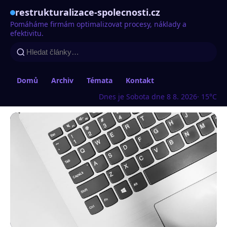
restrukturalizace-spolecnosti.cz
Pomáháme firmám optimalizovat procesy, náklady a
efektivitu.
Domů
Archiv
Témata
Kontakt
Dnes je Sobota dne 8 8. 2026
· 15°C