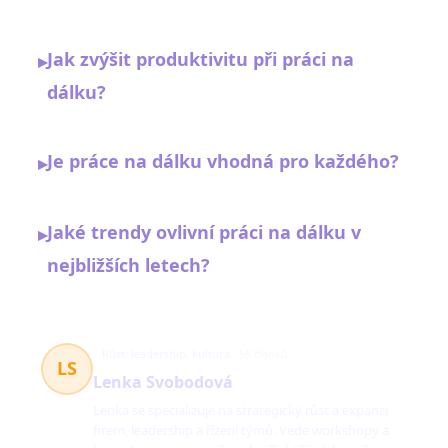
Jak zvýšit produktivitu při práci na
▸
dálku?
Je práce na dálku vhodná pro každého?
▸
Jaké trendy ovlivní práci na dálku v
▸
nejbližších letech?
Růst, leadership, kultura
58 článků
LS
Lenka Svobodová
Lenka se specializuje na strategický růst a expanzi
firem, leadership a řízení týmů. Vede workshopy a