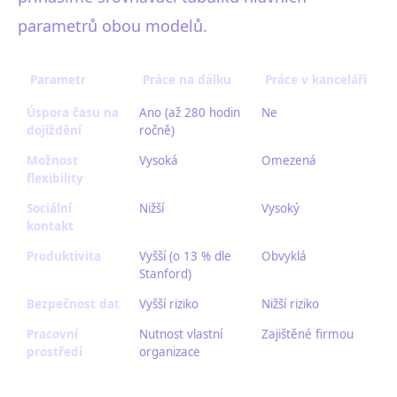
parametrů obou modelů.
Parametr
Práce na dálku
Práce v kanceláři
Úspora času na
Ano (až 280 hodin
Ne
dojíždění
ročně)
Možnost
Vysoká
Omezená
flexibility
Sociální
Nižší
Vysoký
kontakt
Produktivita
Vyšší (o 13 % dle
Obvyklá
Stanford)
Bezpečnost dat
Vyšší riziko
Nižší riziko
Pracovní
Nutnost vlastní
Zajištěné firmou
prostředí
organizace