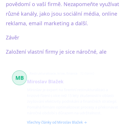
povědomí o vaší firmě. Nezapomeňte využívat
různé kanály, jako jsou sociální média, online
reklama, email marketing a další.
Závěr
Založení vlastní firmy je sice náročné, ale
Restrukturalizace, krize, finance
72 článků
MB
Miroslav Blažek
Miroslav je expert na firemní restrukturalizaci a
krizové řízení s více než 15 lety zkušeností v oblasti
zvyšování efektivity podnikání a finančních strategií.
Pomáhá firmám optimalizovat procesy a překonávat
náročné období s důrazem na udržitelnost.
Všechny články od Miroslav Blažek →