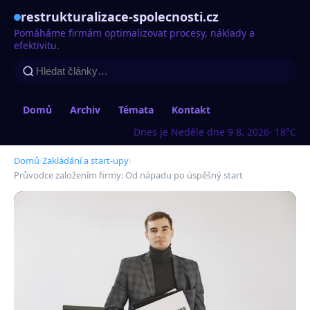
restrukturalizace-spolecnosti.cz
Pomáháme firmám optimalizovat procesy, náklady a
efektivitu.
Domů
Archiv
Témata
Kontakt
Dnes je Neděle dne 9 8. 2026
· 18°C
Domů
›
Zakládání a start-upy
›
Průvodce založením firmy: Od nápadu po úspěšný start