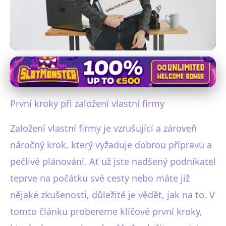
Zakládání a start-upy
Průvodce založením firmy: Od
První kroky při založení vlastní firmy
nápadu po úspěšný start
Založení vlastní firmy je vzrušující a zároveň
22. 2. 2026
· 5 min čtení · Autor: Miroslav Blažek
náročný krok, který vyžaduje dobrou přípravu a
pečlivé plánování. Ať už jste nadšený podnikatel
teprve na počátku své cesty nebo máte již
nějaké zkušenosti, důležité je vědět, jak na to. V
tomto článku probereme klíčové první kroky,