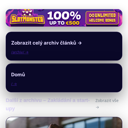
Zobrazit celý archiv článků →
/archiv/ →
Domů
/ →
Další z archivu – Zakládání a start-
Zobrazit vše
→
upy