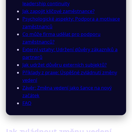
leadership continuity
Jak zapojit klíčové zaměstnance?
Psychologické aspekty: Podpora a motivace
zaměstnanců
Co může firma udělat pro podporu
zaměstnanců?
Externí vztahy: Udržení důvěry zákazníků a
partnerů
Jak udržet důvěru externích subjektů?
Příklady z praxe: Úspěšné zvládnutí změny
vedení
Závěr: Změna vedení jako šance na nový
začátek
FAQ
Jak zvládnout změnu vedení