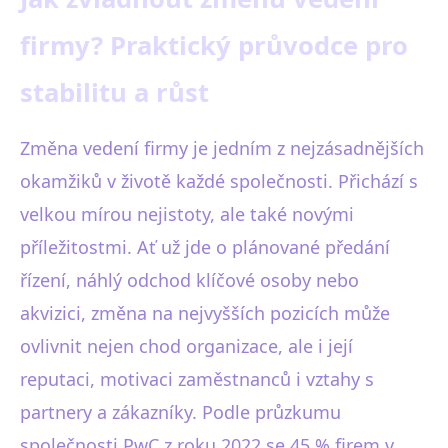
firmy? Praktický průvodce pro
stabilitu a růst
Změna vedení firmy je jedním z nejzásadnějších
okamžiků v životě každé společnosti. Přichází s
velkou mírou nejistoty, ale také novými
příležitostmi. Ať už jde o plánované předání
řízení, náhlý odchod klíčové osoby nebo
akvizici, změna na nejvyšších pozicích může
ovlivnit nejen chod organizace, ale i její
reputaci, motivaci zaměstnanců i vztahy s
partnery a zákazníky. Podle průzkumu
společnosti PwC z roku 2022 se 45 % firem v