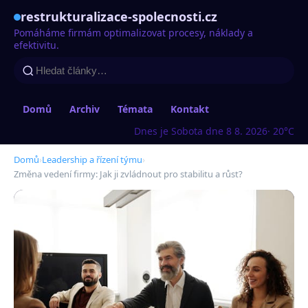
restrukturalizace-spolecnosti.cz
Pomáháme firmám optimalizovat procesy, náklady a
efektivitu.
Domů
Archiv
Témata
Kontakt
Dnes je Sobota dne 8 8. 2026
· 20°C
Domů
›
Leadership a řízení týmu
›
Změna vedení firmy: Jak ji zvládnout pro stabilitu a růst?