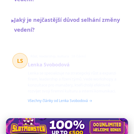
Jaký je nejčastější důvod selhání změny
▸
vedení?
Růst, leadership, kultura
58 článků
LS
Lenka Svobodová
Lenka se specializuje na strategický růst a expanzi
firem, leadership a řízení týmů. Vede workshopy a
konzultace pro manažery, kteří chtějí efektivně
rozvíjet svoji firemní kulturu a interní komunikaci.
Všechny články od Lenka Svobodová →