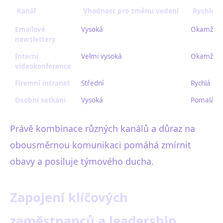
Kanál
Vhodnost pro změnu vedení
Rychlost 
Emailové
Vysoká
Okamžitá
newslettery
Interní
Velmi vysoká
Okamžitá
videokonference
Firemní intranet
Střední
Rychlá
Osobní setkání
Vysoká
Pomalá
Právě kombinace různých kanálů a důraz na
obousměrnou komunikaci pomáhá zmírnit
obavy a posiluje týmového ducha.
Zapojení klíčových
zaměstnanců a leadership