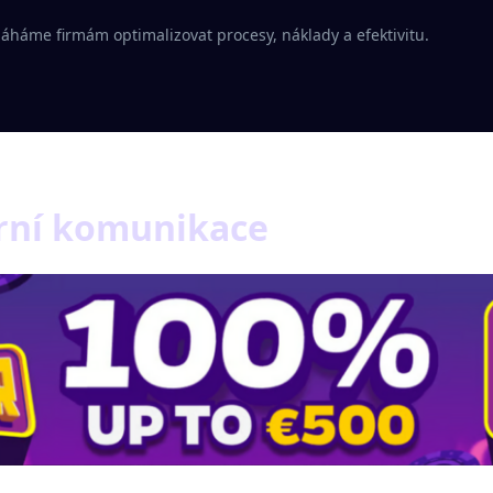
háme firmám optimalizovat procesy, náklady a efektivitu.
erní komunikace