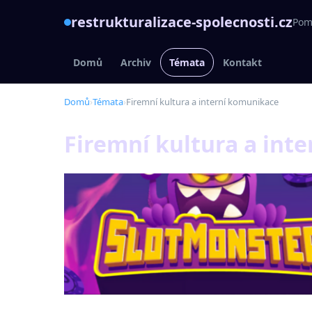
restrukturalizace-spolecnosti.cz
Pomá
Domů
Archiv
Témata
Kontakt
Domů
›
Témata
›
Firemní kultura a interní komunikace
Firemní kultura a int