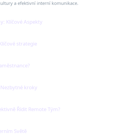
ultury a efektivní interní komunikace.
my: Klíčové Aspekty
líčové strategie
 zaměstnance?
: Nezbytné kroky
ektivně Řídit Remote Tým?
derním Světě